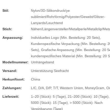
Stil:
Nylon/3D-Silikondruck/ye
sublimiert/Rohrförmig/Polyester/Gewebt/Glitzer-
Lanyards/Leuchtend
Stich:
Nähen/Längenversteller/Metallperle/Metallclip/Meta
Anpassung:
Individuelles Logo (Min. Bestellung: 20 Sets),
Kundenspezifische Verpackung (Min. Bestellung: 2
Sets), Grafische Anpassung (Min. Bestellung: 20 Se
kundenspezifisches Material (Min. Bestellung: 20 S
Modellnummer:
Umhängeband
Versand:
Unterstützung Seefracht
Herkunftsort:
China
Zahlungen:
L/C, D/A, D/P, T/T, Western Union, MoneyGram, O
Lieferzeit:
1–20 (Stück): 5 (Tage), 21–200 (Stück): 10 (Tage)
5000 (Stück): 15 (Tage), > 5000 (Stück): Nach
Vereinbarung (Tage)