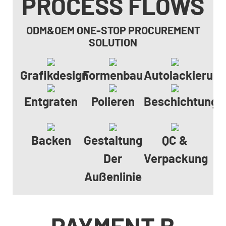
PROCESS FLOWS
ODM&OEM ONE-STOP PROCUREMENT
SOLUTION
Grafikdesign
Formenbau
Autolackierun
Entgraten
Polieren
Beschichtungs
Backen
Gestaltung
QC &
Der
Verpackung
Außenlinie
PAYMENT B