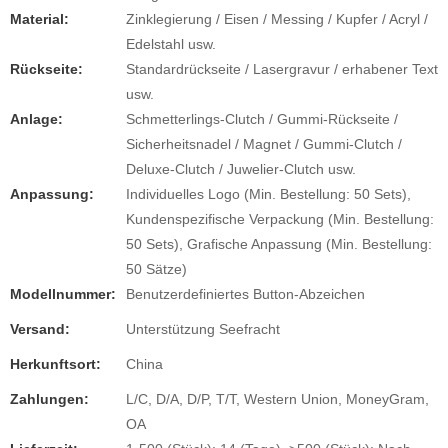
Material:
Zinklegierung / Eisen / Messing / Kupfer / Acryl /
Edelstahl usw.
Rückseite:
Standardrückseite / Lasergravur / erhabener Text
usw.
Anlage:
Schmetterlings-Clutch / Gummi-Rückseite /
Sicherheitsnadel / Magnet / Gummi-Clutch /
Deluxe-Clutch / Juwelier-Clutch usw.
Anpassung:
Individuelles Logo (Min. Bestellung: 50 Sets),
Kundenspezifische Verpackung (Min. Bestellung:
50 Sets), Grafische Anpassung (Min. Bestellung:
50 Sätze)
Modellnummer:
Benutzerdefiniertes Button-Abzeichen
Versand:
Unterstützung Seefracht
Herkunftsort:
China
Zahlungen:
L/C, D/A, D/P, T/T, Western Union, MoneyGram,
OA