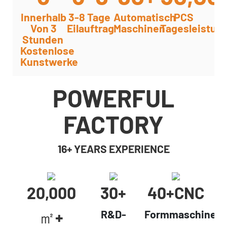
Innerhalb
3-8 Tage
Automatisch
PCS
Von 3
Eilauftrag
Maschinen
Tagesleistun
Stunden
Kostenlose
Kunstwerke
POWERFUL
FACTORY
16+ YEARS EXPERIENCE
20,000
30+
40+cNC
㎡+
R&D-
Formmaschinen