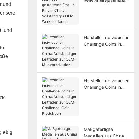
individuell gestalteten
er und
Emaille-Pins in China:
 unserer
Vollständiger OEM-
Werksleitfaden
ät und
Hersteller individueller
Challenge Coins in
So
China: Vollständiger
roße
Leitfaden zur OEM-
Münzproduktion
Hersteller individueller
Challenge Coins in
China: Vollständiger
ck.
Leitfaden zur OEM-
Challenge-Coin-
Produktion
Maßgefertigte
glebig
Medaillen aus China |