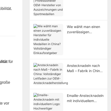
Professioneller OEM-
Hersteller von
ilität.
Auszeichnungen und
Sportmedaillen
Wie wählt man einen
zuverlässigen
Hersteller für
individuelle Medaillen
in China? Vollständiger
Einkaufsratgeber
ität
für
Anstecknadeln nach
Maß – Fabrik in China:
Vollständiger
Leitfaden zur OEM-
 große
Anstecknadelherstellu
ng
Emaille-Anstecknadeln
mit individuellem
te vor
Logo: Hochwertiger