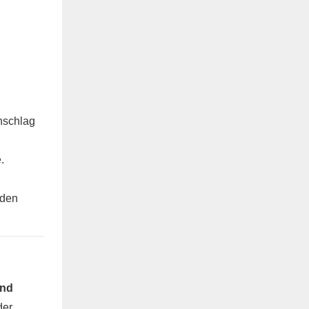
nschlag
.
 den
und
der