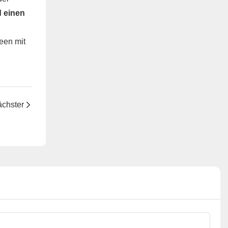
d einen
een mit
chster