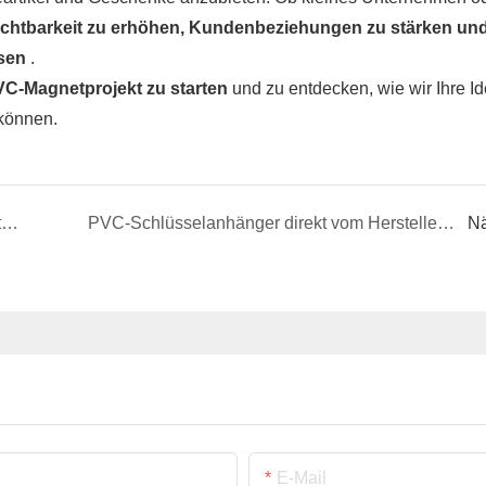
Sichtbarkeit zu erhöhen, Kundenbeziehungen zu stärken un
ssen
.
PVC-Magnetprojekt zu starten
und zu entdecken, wie wir Ihre Id
 können.
Individuell gestaltete Lanyards für Veranstaltungen, Ausweise &amp; Branding | Hersteller &amp; Lieferant
PVC-Schlüsselanhänger direkt vom Hersteller – Großbestellungen, Großhandel &amp; individuelle Designs
Nä
E-Mail