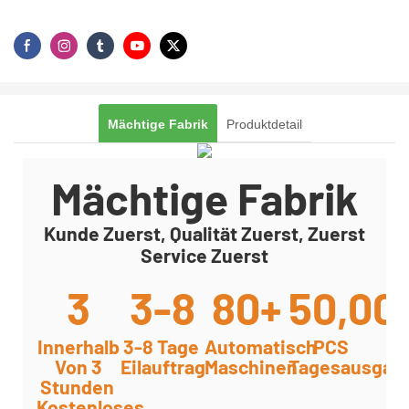
Mächtige Fabrik
Produktdetail
Mächtige Fabrik
Kunde Zuerst, Qualität Zuerst, Zuerst
Service Zuerst
3
3-8
80+
50,00
Innerhalb
3-8 Tage
Automatisch
PCS
Von 3
Eilauftrag
Maschinen
Tagesausgab
Stunden
Kostenloses