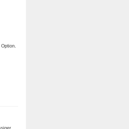
 Option.
ssiger