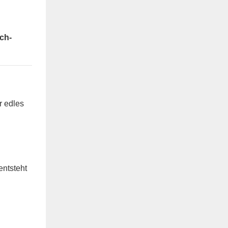
ch-
r edles
entsteht