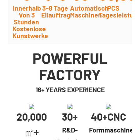
Innerhalb
3-8 Tage
Automatisch
PCS
Von 3
Eilauftrag
Maschinen
Tagesleistun
Stunden
Kostenlose
Kunstwerke
POWERFUL
FACTORY
16+ YEARS EXPERIENCE
20,000
30+
40+cNC
㎡+
R&D-
Formmaschinen