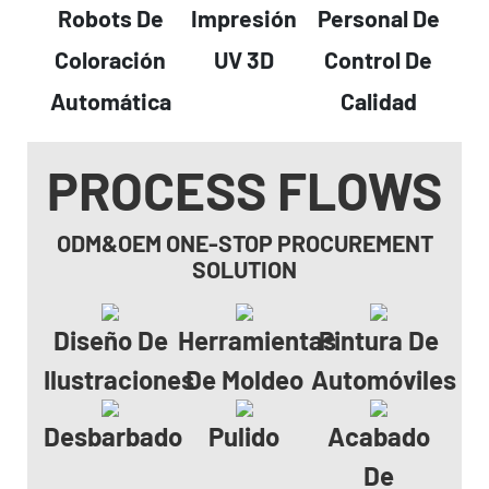
Robots De
Impresión
Personal De
Coloración
UV 3D
Control De
Automática
Calidad
PROCESS FLOWS
ODM&OEM ONE-STOP PROCUREMENT
SOLUTION
Diseño De
Herramientas
Pintura De
Ilustraciones
De Moldeo
Automóviles
Desbarbado
Pulido
Acabado
De