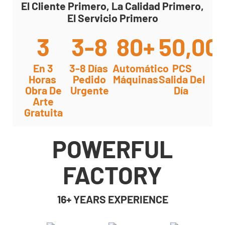
El Cliente Primero, La Calidad Primero,
El Servicio Primero
3
3-8
80+
50,00
En 3
3-8 Días
Automático
PCS
Horas
Pedido
Máquinas
Salida Del
Obra De
Urgente
Día
Arte
Gratuita
POWERFUL
FACTORY
16+ YEARS EXPERIENCE