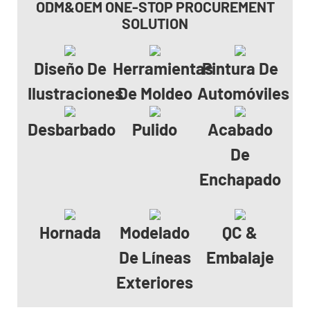
ODM&OEM ONE-STOP PROCUREMENT
SOLUTION
Diseño De
Herramientas
Pintura De
Ilustraciones
De Moldeo
Automóviles
Desbarbado
Pulido
Acabado
De
Enchapado
Hornada
Modelado
QC &
De Líneas
Embalaje
Exteriores