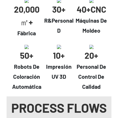
20,000
30+
40+cNC
㎡+
R&Personal
Máquinas De
D
Moldeo
Fábrica
50+
10+
20+
Robots De
Impresión
Personal De
Coloración
UV 3D
Control De
Automática
Calidad
PROCESS FLOWS