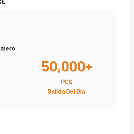
CE
rimero
50,000+
PCS
Salida Del Día