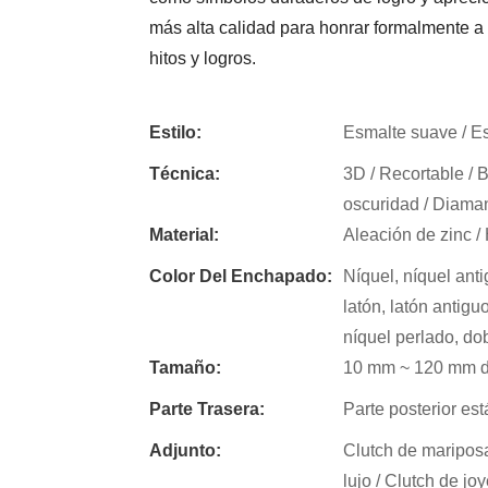
más alta calidad para honrar formalmente a 
hitos y logros.
Estilo:
Esmalte suave / Esm
Técnica:
3D / Recortable / Br
oscuridad / Diamant
Material:
Aleación de zinc / H
Color Del Enchapado:
Níquel, níquel anti
latón, latón antigu
níquel perlado, do
Tamaño:
10 mm ~ 120 mm de
Parte Trasera:
Parte posterior est
Adjunto:
Clutch de mariposa
lujo / Clutch de joy