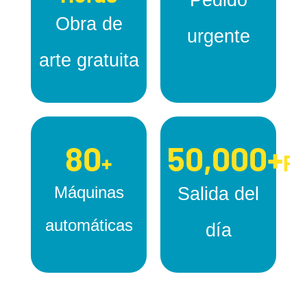
Pedido
Obra de
urgente
arte gratuita
80
50,000+
+
Pi
Máquinas
Salida del
automáticas
día