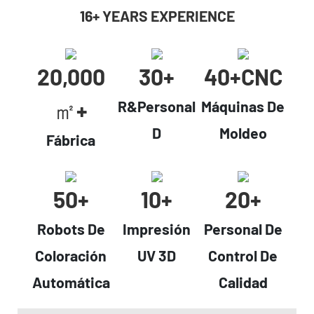
16+ YEARS EXPERIENCE
20,000
30+
40+cNC
㎡+
R&Personal
Máquinas De
D
Moldeo
Fábrica
50+
10+
20+
Robots De
Impresión
Personal De
Coloración
UV 3D
Control De
Automática
Calidad