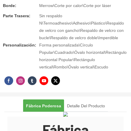
Borde:
Merrow\Corte por calor\Corte por láser
Parte Trasera:
Sin respaldo
N\Termoadhesivo\Adhesivo\Plástico\Respaldo
de velcro con gancho\Respaldo de velcro con
bucle\Respaldo de velcro doble\Imperdible
Personalización:
Forma personalizada\Círculo
Popular\Cuadrado\Óvalo horizontal\Rectángulo
horizontal Popular\Rectángulo
vertical\Rombo\Óvalo vertical\Escudo
Fábrica Poderosa
Detalle Del Producto
Fábrica