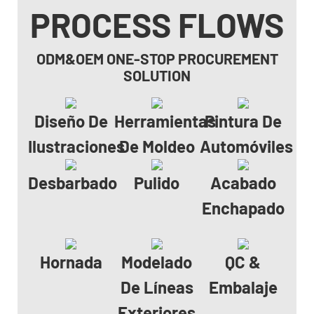
PROCESS FLOWS
ODM&OEM ONE-STOP PROCUREMENT
SOLUTION
Diseño De
Herramientas
Pintura De
Ilustraciones
De Moldeo
Automóviles
Desbarbado
Pulido
Acabado
Enchapado
Hornada
Modelado
QC &
De Líneas
Embalaje
Exteriores