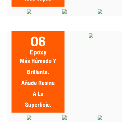
06
Epoxy
Más Húmedo Y
Brillante.
Añade Resina
A La
Superficie.