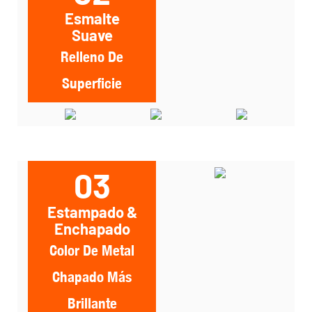
Esmalte
Suave
Relleno De
Superficie
03
Estampado &
Enchapado
Color De Metal
Chapado Más
Brillante