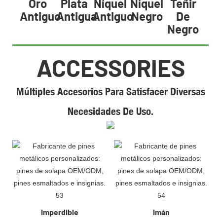
Oro
Plata
Níquel
Níquel
Teñir
Antiguo
Antigua
Antiguo
Negro
De
Negro
ACCESSORIES
Múltiples Accesorios Para Satisfacer Diversas
Necesidades De Uso.
Imperdible
Imán