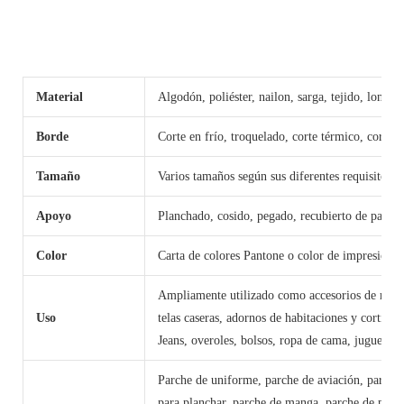
Material
Algodón, poliéster, nailon, sarga, tejido, lona, ​​
Borde
Corte en frío, troquelado, corte térmico, corte lá
Tamaño
Varios tamaños según sus diferentes requisitos.
Apoyo
Planchado, cosido, pegado, recubierto de papel o
Color
Carta de colores Pantone o color de impresión
Ampliamente utilizado como accesorios de moda a
Uso
telas caseras, adornos de habitaciones y cortina
Jeans, overoles, bolsos, ropa de cama, juguetes, 
Parche de uniforme, parche de aviación, parche 
para planchar, parche de manga, parche de políti