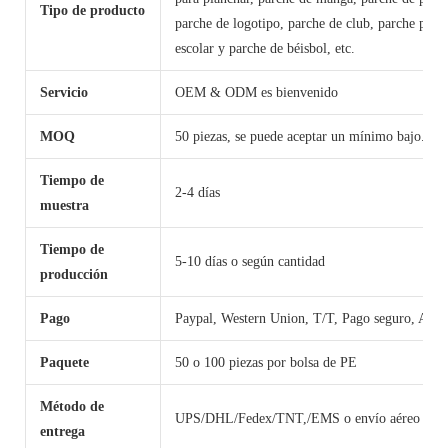
Tipo de producto
parche de logotipo, parche de club, parche perso
escolar y parche de béisbol, etc.
Servicio
OEM & ODM es bienvenido
MOQ
50 piezas, se puede aceptar un mínimo bajo. Má
Tiempo de
2-4 días
muestra
Tiempo de
5-10 días o según cantidad
producción
Pago
Paypal, Western Union, T/T, Pago seguro, Alib
Paquete
50 o 100 piezas por bolsa de PE
Método de
UPS/DHL/Fedex/TNT,/EMS o envío aéreo expr
entrega