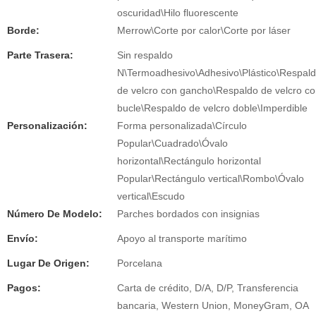
oscuridad\Hilo fluorescente
Borde:
Merrow\Corte por calor\Corte por láser
Parte Trasera:
Sin respaldo
N\Termoadhesivo\Adhesivo\Plástico\Respal
de velcro con gancho\Respaldo de velcro c
bucle\Respaldo de velcro doble\Imperdible
Personalización:
Forma personalizada\Círculo
Popular\Cuadrado\Óvalo
horizontal\Rectángulo horizontal
Popular\Rectángulo vertical\Rombo\Óvalo
vertical\Escudo
Número De Modelo:
Parches bordados con insignias
Envío:
Apoyo al transporte marítimo
Lugar De Origen:
Porcelana
Pagos:
Carta de crédito, D/A, D/P, Transferencia
bancaria, Western Union, MoneyGram, OA