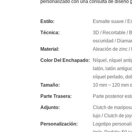
personalizado con una consulta de diseño gr
Estilo:
Esmalte suave / Esm
Técnica:
3D / Recortable / Br
oscuridad / Diamant
Material:
Aleación de zinc / H
Color Del Enchapado:
Níquel, níquel anti
latón, latón antigu
níquel perlado, do
Tamaño:
10 mm ~ 120 mm de
Parte Trasera:
Parte posterior est
Adjunto:
Clutch de mariposa
lujo / Clutch de joy
Personalización:
Logotipo personali