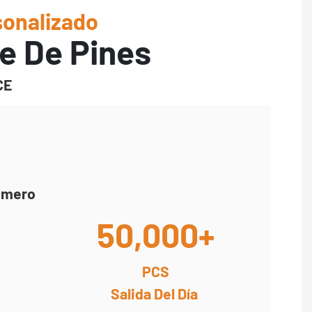
onalizado
e De Pines
CE
rimero
50,000+
PCS
Salida Del Día