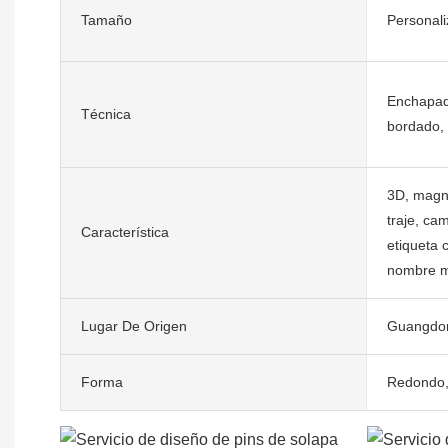
Tamaño
Personal
Enchapad
Técnica
bordado, 
3D, magné
traje, ca
Característica
etiqueta
nombre m
Lugar De Origen
Guangdon
Forma
Redondo, 