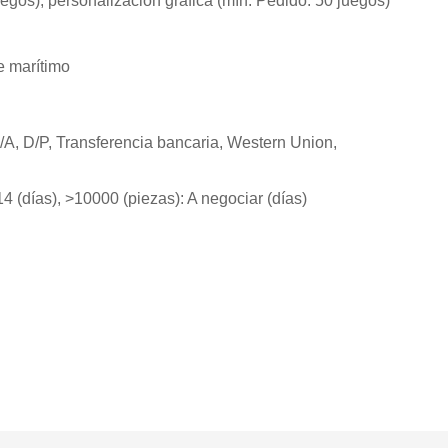
uegos), personalización gráfica (mín. Pedido: 50 juegos)
e marítimo
D/A, D/P, Transferencia bancaria, Western Union,
4 (días), >10000 (piezas): A negociar (días)