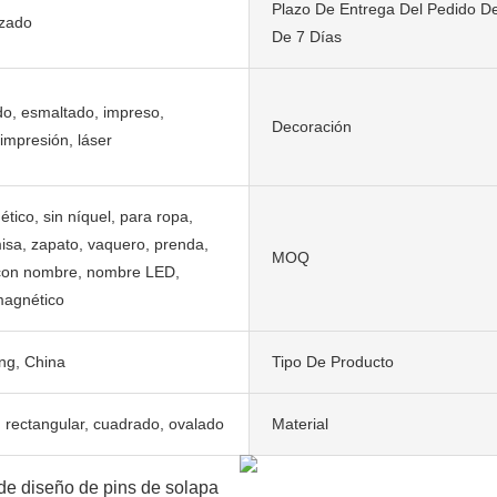
Plazo De Entrega Del Pedido D
izado
De 7 Días
o, esmaltado, impreso,
Decoración
impresión, láser
tico, sin níquel, para ropa,
misa, zapato, vaquero, prenda,
MOQ
 con nombre, nombre LED,
agnético
g, China
Tipo De Producto
rectangular, cuadrado, ovalado
Material