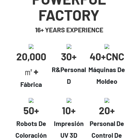
FACTORY
16+ YEARS EXPERIENCE
20,000
30+
40+cNC
㎡+
R&Personal
Máquinas De
D
Moldeo
Fábrica
50+
10+
20+
Robots De
Impresión
Personal De
Coloración
UV 3D
Control De