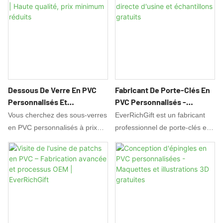
Dessous De Verre En PVC
Fabricant De Porte-Clés En
Personnalisés Et
PVC Personnalisés -
Économiques | Haute
Livraison Directe D'usine Et
Vous cherchez des sous-verres
EverRichGift est un fabricant
Qualité, Prix Minimum
Échantillons Gratuits
en PVC personnalisés à prix
professionnel de porte-clés en
Réduits
abordable ? Nous proposons
PVC. Nous proposons une
des sous-verres en PVC de
production sur mesure
haute qualité, imprimés en
complète, une conception et
couleur, à prix de gros. Parfaits
des échantillons gratuits, ainsi
pour les bars, les mariages et
que des prix directs usine pour
les événements promotionnels.
les porte-clés promotionnels et
Demandez un devis gratuit !
fantaisie en gros.