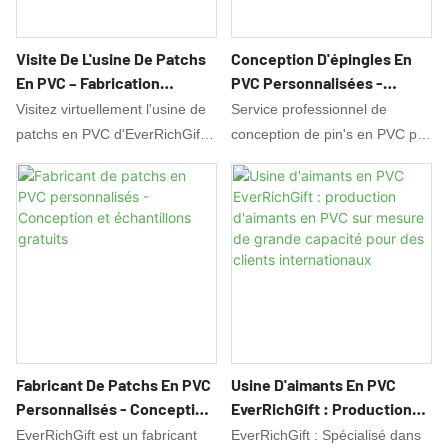
Visite De L'usine De Patchs
Conception D'épingles En
En PVC – Fabrication
PVC Personnalisées -
Avancée Et Processus OEM |
Maquettes Et Illustrations
Visitez virtuellement l'usine de
Service professionnel de
EverRichGift
3D Gratuites
patchs en PVC d'EverRichGift.
conception de pin's en PVC par
Découvrez notre processus de
EverRichGift. Obtenez
production avancé, nos moules
gratuitement des illustrations
CNC, notre contrôle qualité
personnalisées, des
rigoureux et nos capacités
échantillons visuels 3D et des
OEM/ODM. Découvrez
conseils d'experts pour vos
pourquoi nous sommes un
pin's en PVC personnalisés.
fabricant de confiance pour les
Fabricant OEM/ODM avec plus
marques internationales.
de 15 ans d'expérience.
Fabricant De Patchs En PVC
Usine D'aimants En PVC
Personnalisés - Conception
EverRichGift : Production
Et Échantillons Gratuits
D'aimants En PVC Sur
EverRichGift est un fabricant
EverRichGift : Spécialisé dans