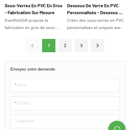
Sous-Verres En PVC En Gros
Dessous De Verre En PVC
- Fabrication Sur Mesure
Personnalisés - Dessous De
Verre Personnalisés Avec
EverRichGift propose la
Créez des sous-verres en PVC
Photos & Motifs
fabrication en gros de sous-
personnalisés et uniques avec
verres en PVC. Conceptions
vos photos, textes ou motifs !
personnalisées, prix de gros et
Parfaits pour les cadeaux, les
1
2
3
échantillons gratuits. Parfait
mariages et les événements
pour les bars, les événements
familiaux. Assistance à la
et les promotions. Durable,
conception gratuite.
Envoyez votre demande
imperméable et respectueux de
Imperméable et durable.
l'environnement. Faible MOQ
Commandez vos sous-verres
Nom
personnalisés dès aujourd'hui !
E-Mail
Téléphone