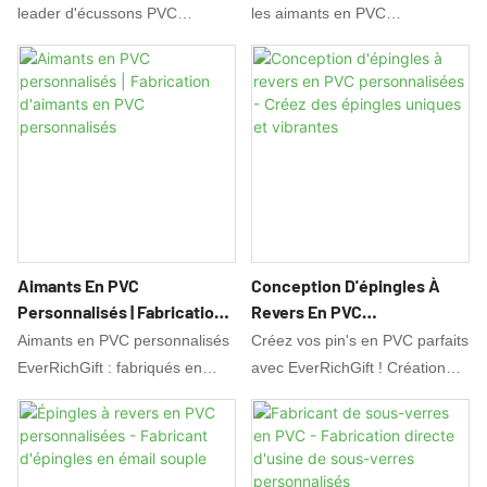
Mesure De Grande Capacité
leader d'écussons PVC
les aimants en PVC
Pour Des Clients
personnalisés. Nous proposons
personnalisés avec impression
Internationaux
des services OEM/ODM, une
époxy/sérigraphie. Conception
assistance à la conception
gratuite, réponse sous 3 h,
gratuite et des échantillons 3D,
livraison sous 7 à 10 jours,
des prix directs usine et des
certification SEDEX/ISO.
remises sur les commandes en
Fabricant et fournisseur
gros. Idéal pour les marques,
d'aimants en PVC en vrac.
les événements et les cadeaux
promotionnels.
Aimants En PVC
Conception D'épingles À
Personnalisés | Fabrication
Revers En PVC
D'aimants En PVC
Personnalisées - Créez Des
Aimants en PVC personnalisés
Créez vos pin's en PVC parfaits
Personnalisés
Épingles Uniques Et
EverRichGift : fabriqués en
avec EverRichGift ! Création
Vibrantes
PVC écologique, compatibles
graphique gratuite, formes et
avec l'impression
couleurs personnalisées. Idéal
époxy/sérigraphie et les effets
pour le branding, les
3D. Obtenez des aimants de
événements et les promotions.