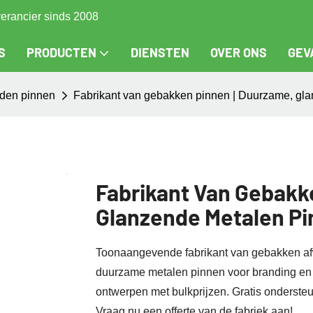
verancier sinds 2008
S
PRODUCTEN
DIENSTEN
OVER ONS
GEV
den pinnen
Fabrikant van gebakken pinnen | Duurzame, gl
Fabrikant Van Gebakk
Glanzende Metalen Pi
Toonaangevende fabrikant van gebakken a
duurzame metalen pinnen voor branding en 
ontwerpen met bulkprijzen. Gratis onderste
Vraag nu een offerte van de fabriek aan!