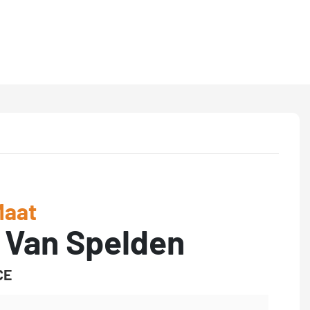
Maat
 Van Spelden
CE