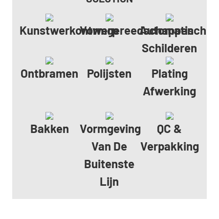
Kunstwerkontwerp
Vormgereedschappen
Automatisch
Schilderen
Ontbramen
Polijsten
Plating
Afwerking
Bakken
Vormgeving
QC &
Van De
Verpakking
Buitenste
Lijn