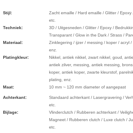
Stijl:
Zacht emaille / Hard emaille / Glitter / Epoxy
etc.
Techniek:
3D / Uitgesneden / Glitter / Epoxy / Bedrukki
Transparant / Glow in the Dark / Strass / Par
Materiaal:
Zinklegering / ijzer / messing / koper / acryl / 
enz.
Platingkleur:
Nikkel, antiek nikkel, zwart nikkel, goud, anti
antiek zilver, messing, antiek messing, brons
koper, antiek koper, zwarte kleurstof, pareln
plating, enz.
Maat:
10 mm ~ 120 mm diameter of aangepast
Achterkant:
Standaard achterkant / Lasergravering / Ver
etc.
Bijlage:
Vlinderclutch / Rubberen achterkant / Veiligh
Magneet / Rubberen clutch / Luxe clutch / Ju
etc.