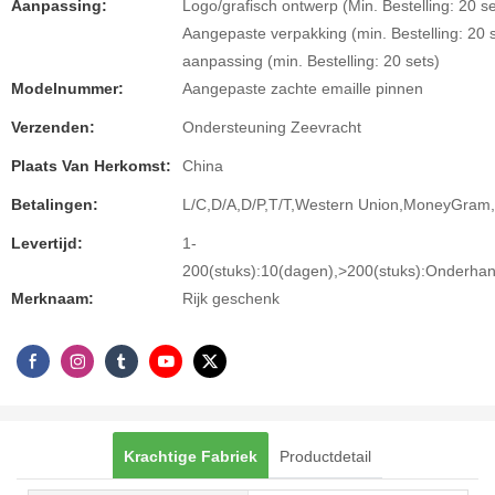
Aanpassing:
Logo/grafisch ontwerp (Min. Bestelling: 20 se
Aangepaste verpakking (min. Bestelling: 20 s
aanpassing (min. Bestelling: 20 sets)
Modelnummer:
Aangepaste zachte emaille pinnen
Verzenden:
Ondersteuning Zeevracht
Plaats Van Herkomst:
China
Betalingen:
L/C,D/A,D/P,T/T,Western Union,MoneyGram
Levertijd:
1-
200(stuks):10(dagen),>200(stuks):Onderha
Merknaam:
Rijk geschenk
Krachtige Fabriek
Productdetail