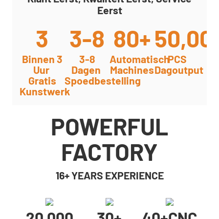
Eerst
3
3-8
80+
50,00
Binnen 3
3-8
Automatisch
PCS
Uur
Dagen
Machines
Dagoutput
Gratis
Spoedbestelling
Kunstwerk
POWERFUL
FACTORY
16+ YEARS EXPERIENCE
20,000
30+
40+cNC