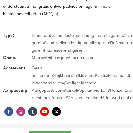
ondersteunt u met gratis ontwerpadvies en lage minimale
bestelhoeveelheden (MOQ's).
Type:
Standaard\Knooplus\Goudkleurig metallic garen\Zilverk
garen\Goud + zilverkleurig metallic garen\Reflectere
garen\Fluorescerend garen
Grens:
Merrow\Hittesnijden\Lasersnijden
Achterkant:
Geen
achterkant\Strijkbaar\Zelfklevend\Plastic\Klittenband
klittenbandsluiting\Veiligheidsspeld
Aanpassing:
Aangepaste vorm\CirkelPopulair\Vierkant\Horizontaal 
rechthoekPopulair\Verticaal rechthoek\Ruit\Verticaal o