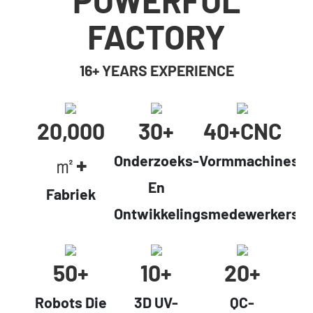
FACTORY
16+ YEARS EXPERIENCE
20,000
30+
40+cNC
㎡+
Onderzoeks-
Vormmachines
En
Fabriek
Ontwikkelingsmedewerkers
50+
10+
20+
Robots Die
3D UV-
QC-