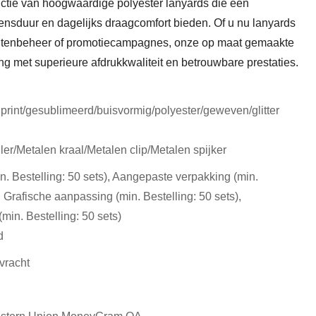
ductie van hoogwaardige polyester lanyards die een
ensduur en dagelijks draagcomfort bieden. Of u nu lanyards
entenbeheer of promotiecampagnes, onze op maat gemaakte
ng met superieure afdrukkwaliteit en betrouwbare prestaties.
print/gesublimeerd/buisvormig/polyester/geweven/glitter
d
ler/Metalen kraal/Metalen clip/Metalen spijker
. Bestelling: 50 sets), Aangepaste verpakking (min.
, Grafische aanpassing (min. Bestelling: 50 sets),
in. Bestelling: 50 sets)
d
vracht