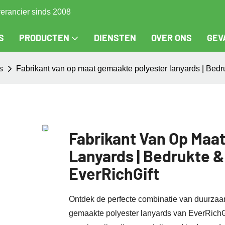
verancier sinds 2008
S
PRODUCTEN
DIENSTEN
OVER ONS
GEV
s
Fabrikant van op maat gemaakte polyester lanyards | Bedr
Fabrikant Van Op Maa
Lanyards | Bedrukte 
EverRichGift
Ontdek de perfecte combinatie van duurzaam
gemaakte polyester lanyards van EverRichGif