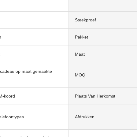
Steekproef
n
Pakket
c
Maat
 cadeau op maat gemaakte
MOQ
-koord
Plaats Van Herkomst
elefoontypes
Afdrukken