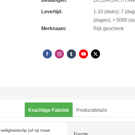
Betalingen:
L/C,D/A,D/P,T/T,W
Levertijd:
1-10 (stuks): 7 (da
(dagen), > 5000 (st
Merknaam:
Rijk geschenk
Krachtige Fabriek
Productdetails
veiligheidsclip (of op maat
Functie