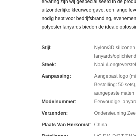
ervaring zijn wij gespecialiseerd in de pro
uitzonderlijke kleurweergave, een lange lev
nodig hebt voor bedrijfsbranding, evenem
polyester lanyards bieden de ideale oplossi
Stijl:
Nylon/3D siliconen 
lanyards/oplichten
Steek:
Naai-/Lengteverstel
Aanpassing:
Aangepast logo (min
Bestelling: 50 sets)
aangepaste maten (m
Modelnummer:
Eenvoudige lanyar
Verzenden:
Ondersteuning Zee
Plaats Van Herkomst:
China