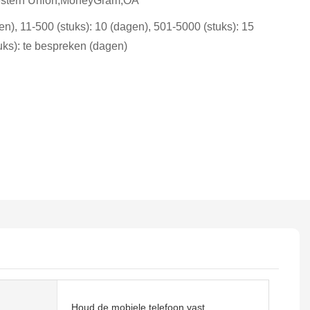
estern Union,MoneyGram,OA
gen), 11-500 (stuks): 10 (dagen), 501-5000 (stuks): 15
uks): te bespreken (dagen)
Houd de mobiele telefoon vast