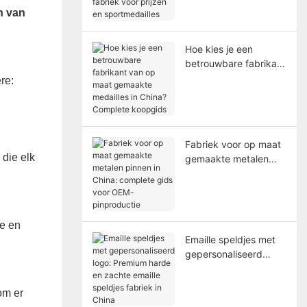
prijzen en
n van
sportmedailles
Hoe kies je een
betrouwbare fabrikant
van op maat
re:
gemaakte medailles in
China? Complete
koopgids
Fabriek voor op maat
 die elk
gemaakte metalen
pinnen in China:
complete gids voor
OEM-pinproductie
te en
Emaille speldjes met
gepersonaliseerd
logo: Premium harde
en zachte emaille
om er
speldjes fabriek in