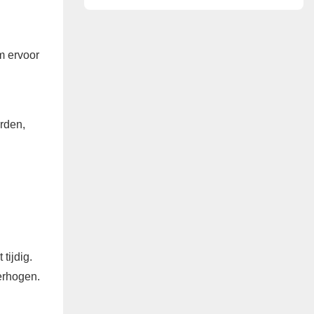
China
m ervoor
rden,
tijdig.
erhogen.