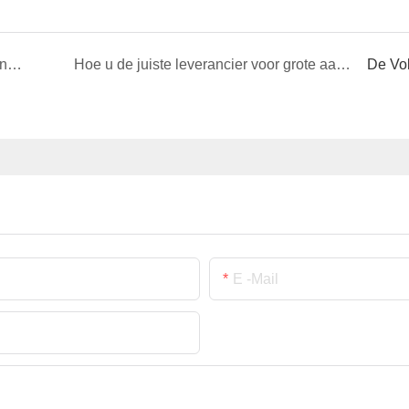
Top 10 medaillefabrikanten in 2026 – Volledig aanpasbaar &amp; geen minimale bestelhoeveelheid
Hoe u de juiste leverancier voor grote aantallen challenge coins kiest (complete gids voor 2026)
De Vo
E -mail