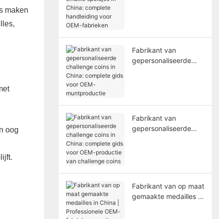
speldjes in China:
les maken
complete handleiding
voor OEM-fabrieken
lles,
Fabrikant van
gepersonaliseerde
challenge coins in
China: complete gids
met
voor OEM-
muntproductie
Fabrikant van
gepersonaliseerde
en oog
challenge coins in
China: complete gids
jft.
voor OEM-productie
van challenge coins
Fabrikant van op maat
gemaakte medailles in
China | Professionele
OEM-fabriek voor