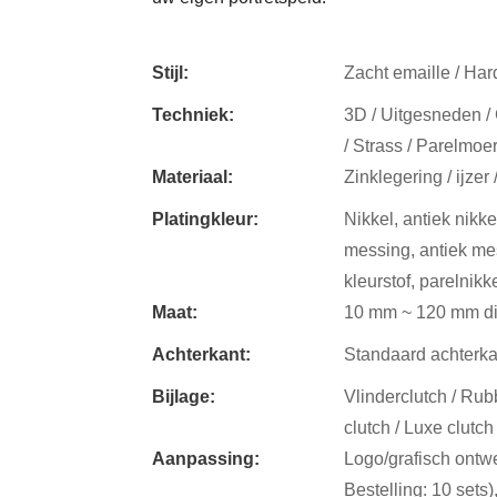
Stijl:
Zacht emaille / Hard
Techniek:
3D / Uitgesneden / 
/ Strass / Parelmoer
Materiaal:
Zinklegering / ijzer 
Platingkleur:
Nikkel, antiek nikkel
messing, antiek mes
kleurstof, parelnikk
Maat:
10 mm ~ 120 mm di
Achterkant:
Standaard achterkan
Bijlage:
Vlinderclutch / Rub
clutch / Luxe clutch
Aanpassing:
Logo/grafisch ontwe
Bestelling: 10 sets