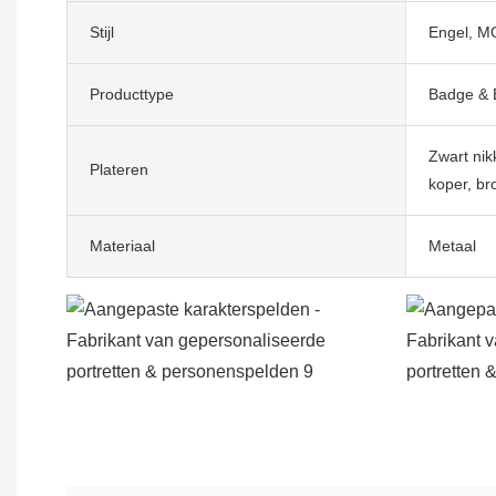
Stijl
Engel, M
Producttype
Badge &
Zwart nikk
Plateren
koper, br
Materiaal
Metaal