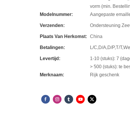
vorm (min. Bestellin
Modelnummer:
Aangepaste emaill
Verzenden:
Ondersteuning Zee
Plaats Van Herkomst:
China
Betalingen:
L/C,D/A,D/P,T/T,W
Levertijd:
1-10 (stuks): 7 (da
> 500 (stuks): te b
Merknaam:
Rijk geschenk