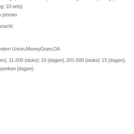
g: 10 sets)
e pinnen
vracht
estern Union,MoneyGram,OA
gen), 11-200 (stuks): 10 (dagen), 201-500 (stuks): 15 (dagen),
espreken (dagen)