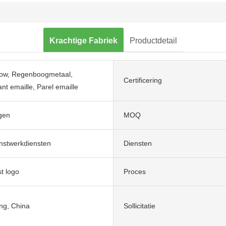
Krachtige Fabriek
Productdetail
Glow, Regenboogmetaal,
Certificering
nt emaille, Parel emaille
gen
MOQ
nstwerkdiensten
Diensten
t logo
Proces
g, China
Sollicitatie