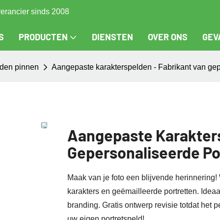
verancier sinds 2008
S
PRODUCTEN
DIENSTEN
OVER ONS
GEV
den pinnen
Aangepaste karakterspelden - Fabrikant van ge
Aangepaste Karakters
Gepersonaliseerde Po
Maak van je foto een blijvende herinnering! 
karakters en geëmailleerde portretten. Ide
branding. Gratis ontwerp revisie totdat het 
uw eigen portretspeld!