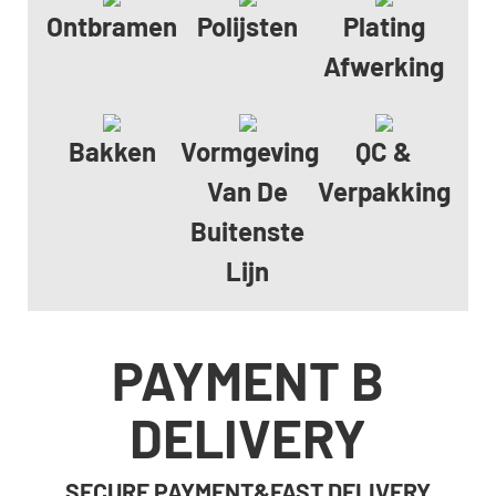
Ontbramen
Polijsten
Plating
Afwerking
Bakken
Vormgeving
QC &
Van De
Verpakking
Buitenste
Lijn
PAYMENT B
DELIVERY
SECURE PAYMENT&FAST DELIVERY