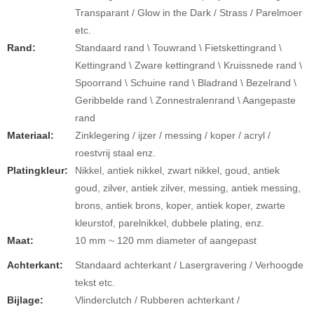
Transparant / Glow in the Dark / Strass / Parelmoer
etc.
Rand:
Standaard rand \ Touwrand \ Fietskettingrand \
Kettingrand \ Zware kettingrand \ Kruissnede rand \
Spoorrand \ Schuine rand \ Bladrand \ Bezelrand \
Geribbelde rand \ Zonnestralenrand \ Aangepaste
rand
Materiaal:
Zinklegering / ijzer / messing / koper / acryl /
roestvrij staal enz.
Platingkleur:
Nikkel, antiek nikkel, zwart nikkel, goud, antiek
goud, zilver, antiek zilver, messing, antiek messing,
brons, antiek brons, koper, antiek koper, zwarte
kleurstof, parelnikkel, dubbele plating, enz.
Maat:
10 mm ~ 120 mm diameter of aangepast
Achterkant:
Standaard achterkant / Lasergravering / Verhoogde
tekst etc.
Bijlage:
Vlinderclutch / Rubberen achterkant /