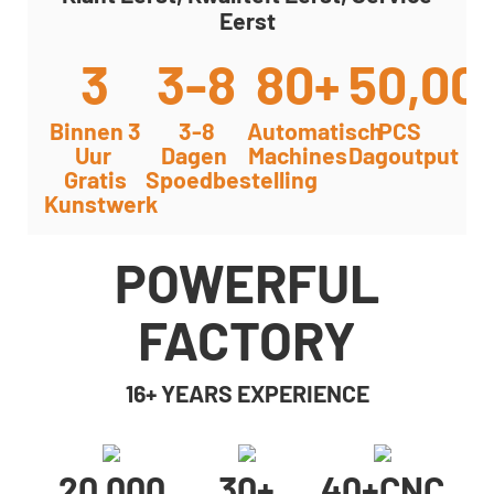
Eerst
3
3-8
80+
50,00
Binnen 3
3-8
Automatisch
PCS
Uur
Dagen
Machines
Dagoutput
Gratis
Spoedbestelling
Kunstwerk
POWERFUL
FACTORY
16+ YEARS EXPERIENCE
20,000
30+
40+cNC