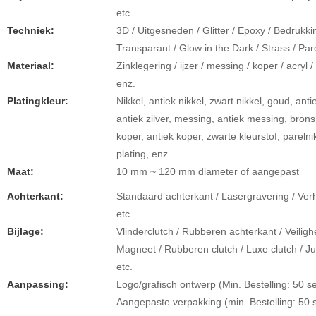
etc.
Techniek:
3D / Uitgesneden / Glitter / Epoxy / Bedrukki
Transparant / Glow in the Dark / Strass / Par
Materiaal:
Zinklegering / ijzer / messing / koper / acryl / 
enz.
Platingkleur:
Nikkel, antiek nikkel, zwart nikkel, goud, anti
antiek zilver, messing, antiek messing, brons
koper, antiek koper, zwarte kleurstof, pareln
plating, enz.
Maat:
10 mm ~ 120 mm diameter of aangepast
Achterkant:
Standaard achterkant / Lasergravering / Ver
etc.
Bijlage:
Vlinderclutch / Rubberen achterkant / Veiligh
Magneet / Rubberen clutch / Luxe clutch / Ju
etc.
Aanpassing:
Logo/grafisch ontwerp (Min. Bestelling: 50 se
Aangepaste verpakking (min. Bestelling: 50 s