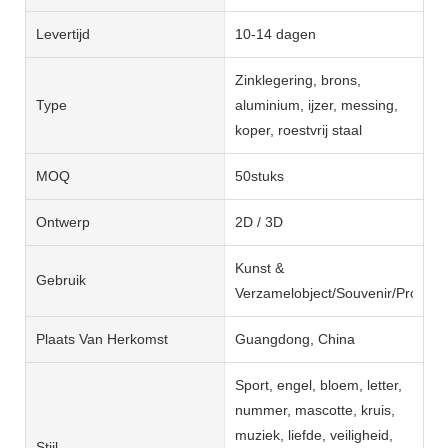
Levertijd
10-14 dagen
Zinklegering, brons,
Type
aluminium, ijzer, messing,
koper, roestvrij staal
MOQ
50stuks
Ontwerp
2D / 3D
Kunst &
Gebruik
Verzamelobject/Souvenir/Promot
Plaats Van Herkomst
Guangdong, China
Sport, engel, bloem, letter,
nummer, mascotte, kruis,
muziek, liefde, veiligheid,
Stijl