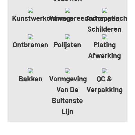
Kunstwerkontwerp
Vormgereedschappen
Automatisch
Schilderen
Ontbramen
Polijsten
Plating
Afwerking
Bakken
Vormgeving
QC &
Van De
Verpakking
Buitenste
Lijn