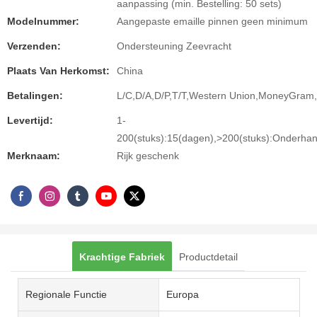
aanpassing (min. Bestelling: 50 sets)
Modelnummer:
Aangepaste emaille pinnen geen minimum
Verzenden:
Ondersteuning Zeevracht
Plaats Van Herkomst:
China
Betalingen:
L/C,D/A,D/P,T/T,Western Union,MoneyGram
Levertijd:
1-
200(stuks):15(dagen),>200(stuks):Onderha
Merknaam:
Rijk geschenk
Krachtige Fabriek
Productdetail
Regionale Functie
Europa