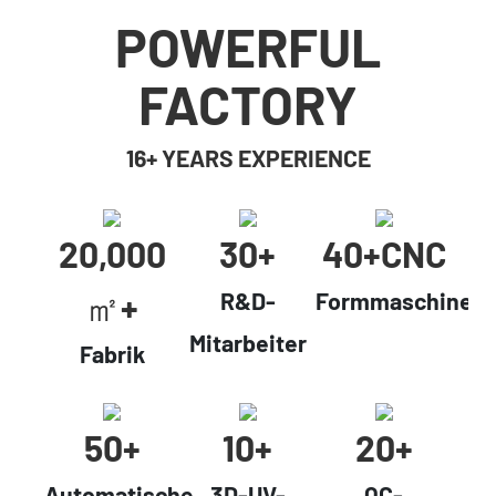
POWERFUL
FACTORY
16+ YEARS EXPERIENCE
20,000
30+
40+cNC
㎡+
R&D-
Formmaschinen
Mitarbeiter
Fabrik
50+
10+
20+
Automatische
3D-UV-
QC-