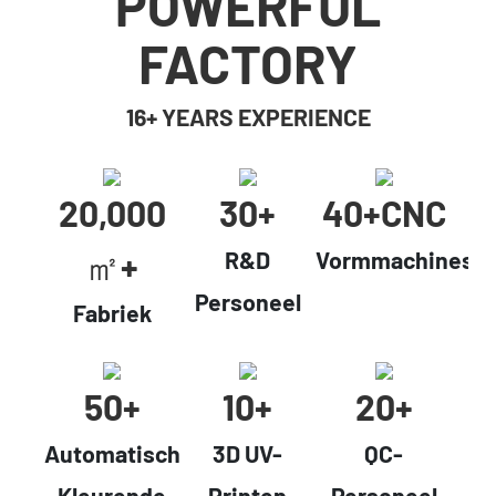
POWERFUL
FACTORY
16+ YEARS EXPERIENCE
20,000
30+
40+cNC
㎡+
R&D
Vormmachines
Personeel
Fabriek
50+
10+
20+
Automatisch
3D UV-
QC-
Kleurende
Printen
Personeel