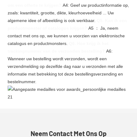
om een offerte te krijgen?
A4: Geef uw productinformatie op,
zoals: kwantiteit, grootte, dikte, kleurhoeveelheid ... Uw
algemene idee of afbeelding is ook werkbaar.
Q5. Kan ik een
productmonster of catalogus krijgen?
A5 ： Ja, neem
contact met ons op, we kunnen u voorzien van elektronische
catalogus en productmonsters.
Q6. Hoe krijg ik het
trackingnummer van de verzonden bestelling?
A6:
Wanneer uw bestelling wordt verzonden, wordt een
verzendmelding op dezelfde dag naar u verzonden met alle
informatie met betrekking tot deze bestellingsverzending en
bestelnummer.
Neem Contact Met Ons Op