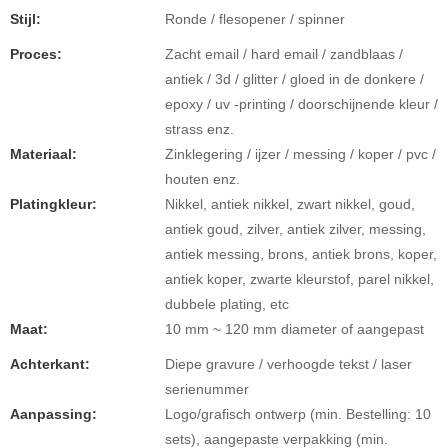
Stijl:
Ronde / flesopener / spinner
Proces:
Zacht email / hard email / zandblaas /
antiek / 3d / glitter / gloed in de donkere /
epoxy / uv -printing / doorschijnende kleur /
strass enz.
Materiaal:
Zinklegering / ijzer / messing / koper / pvc /
houten enz.
Platingkleur:
Nikkel, antiek nikkel, zwart nikkel, goud,
antiek goud, zilver, antiek zilver, messing,
antiek messing, brons, antiek brons, koper,
antiek koper, zwarte kleurstof, parel nikkel,
dubbele plating, etc
Maat:
10 mm ~ 120 mm diameter of aangepast
Achterkant:
Diepe gravure / verhoogde tekst / laser
serienummer
Aanpassing:
Logo/grafisch ontwerp (min. Bestelling: 10
sets), aangepaste verpakking (min.