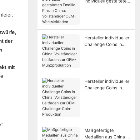
individuell gestalteten
Emaille-Pins in China:
Vollständiger OEM-
feier,
Werksleitfaden
twürfe,
Hersteller individueller
ht der
Challenge Coins in
er
China: Vollständiger
Leitfaden zur OEM-
Münzproduktion
ekt mit
ie
Hersteller individueller
Challenge Coins in
China: Vollständiger
Leitfaden zur OEM-
Challenge-Coin-
Produktion
k:
Maßgefertigte
Medaillen aus China |