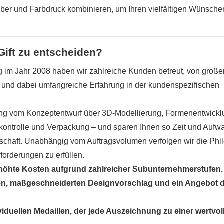
eber und Farbdruck kombinieren, um Ihren vielfältigen Wünsche
 Gift zu entscheiden?
g im Jahr 2008 haben wir zahlreiche Kunden betreut, von große
s, und dabei umfangreiche Erfahrung in der kundenspezifischen
sung vom Konzeptentwurf über 3D-Modellierung, Formenentwickl
skontrolle und Verpackung – und sparen Ihnen so Zeit und Aufw
rschaft. Unabhängig vom Auftragsvolumen verfolgen wir die Phi
forderungen zu erfüllen.
höhte Kosten aufgrund zahlreicher Subunternehmerstufen.
sen, maßgeschneiderten Designvorschlag und ein Angebot d
dividuellen Medaillen, der jede Auszeichnung zu einer wertvol