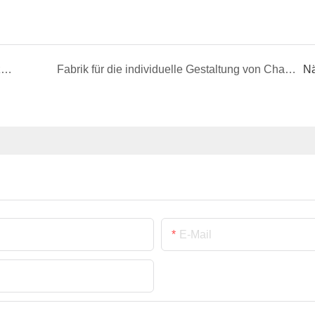
Source Challenge Coin Factory – Unterstützung bei der vollständigen Personalisierung von Challenge Coins
Fabrik für die individuelle Gestaltung von Challenge Coins | Keine Mindestbestellmenge, weltweiter Versand, Unterstützung mehrerer Verfahren
Nä
E-Mail