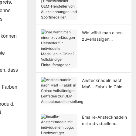
preis,
Professioneller OEM-
Hersteller von
 ohne
Auszeichnungen und
s.
Sportmedaillen
Wie wählt man einen
r können
zuverlässigen
Hersteller für
individuelle Medaillen
ste
in China? Vollständiger
Einkaufsratgeber
en, dass
Anstecknadeln nach
Maß – Fabrik in China:
e Farben
Vollständiger
Leitfaden zur OEM-
rodukt,
Anstecknadelherstellu
ng
d
Emaille-Anstecknadeln
mit individuellem
Logo: Hochwertiger