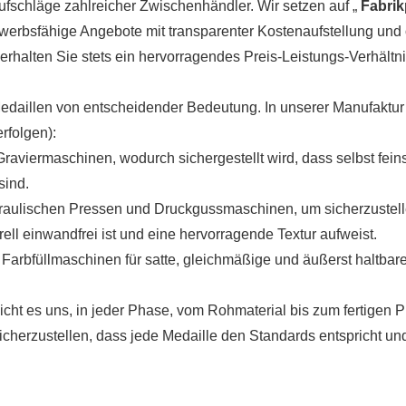
Aufschläge zahlreicher Zwischenhändler. Wir setzen auf „
Fabrik
ewerbsfähige Angebote mit transparenter Kostenaufstellung und
halten Sie stets ein hervorragendes Preis-Leistungs-Verhältni
n Medaillen von entscheidender Bedeutung. In unserer Manufaktu
rfolgen):
raviermaschinen, wodurch sichergestellt wird, dass selbst fein
sind.
draulischen Pressen und Druckgussmaschinen, um sicherzustell
rell einwandfrei ist und eine hervorragende Textur aufweist.
 Farbfüllmaschinen für satte, gleichmäßige und äußerst haltbar
cht es uns, in jeder Phase, vom Rohmaterial bis zum fertigen P
sicherzustellen, dass jede Medaille den Standards entspricht un