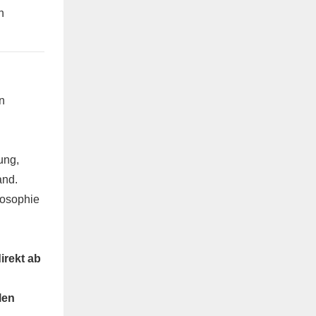
n
n
ung,
and.
losophie
irekt ab
len