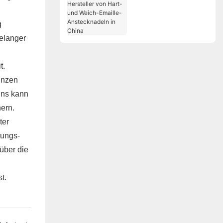
Hersteller von Hart-
und Weich-Emaille-
Anstecknadeln in
g
China
relanger
t.
ünzen
gns kann
ern.
ter
tungs-
über die
t.