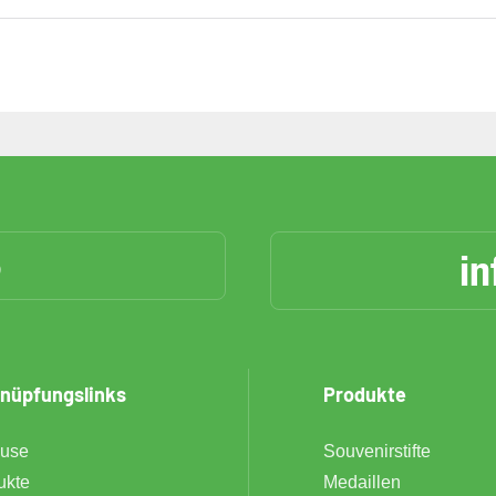
6
in
nüpfungslinks
Produkte
use
Souvenirstifte
ukte
Medaillen