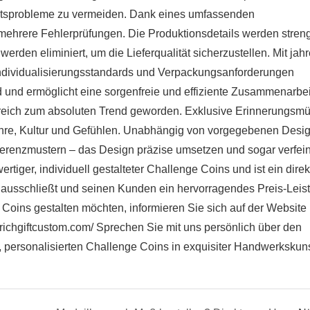
ätsprobleme zu vermeiden. Dank eines umfassenden
 mehrere Fehlerprüfungen. Die Produktionsdetails werden stren
werden eliminiert, um die Lieferqualität sicherzustellen. Mit jah
ndividualisierungsstandards und Verpackungsanforderungen
d und ermöglicht eine sorgenfreie und effiziente Zusammenarbei
bereich zum absoluten Trend geworden. Exklusive Erinnerungsm
Ehre, Kultur und Gefühlen. Unabhängig von vorgegebenen Desi
eferenzmustern – das Design präzise umsetzen und sogar verfein
rtiger, individuell gestalteter Challenge Coins und ist ein direk
r ausschließt und seinen Kunden ein hervorragendes Preis-Leis
 Coins gestalten möchten, informieren Sie sich auf der Website 
richgiftcustom.com/
Sprechen Sie mit uns persönlich über den
n, personalisierten Challenge Coins in exquisiter Handwerkskuns