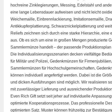
hochreine Zinklegierungen, Messing, Edelstahl und ander
eine lange Lebensdauer aufweisen und nicht leicht oxid
Weichemaille, Einbrennlackierung, Imitationsemaille, Dra
Antikkupferplattierung, Schwarznickelplattierung und we
Reliefs zeichnen sich durch eine starke Hierarchie, ein
aus. Ob es sich um eine in großen Mengen produzierte Ged
Sammlermünze handelt – der passende Produktionsplan k
Die Individualisierungsszenarien decken vielfältige Bed
für Militär und Polizei, Gedenkmünzen für Firmenjubiläe
Sammlermünzen für Hochschulgemeinschaften, Gedenkmü
können individuell angefertigt werden. Dabei ist die Gr
und dicken Ausführungen sind möglich. Wir realisieren s
mit zuverlässiger Lieferung und ausreichender Produkti
Even Rich Gift setzt seit jeher auf individuelle Anpassun
optimierte Kooperationsprozesse. Das professionelle Des
optimierten Satz. Muster können frühzeitig zur Bestätigung