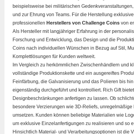
beispielsweise bei militärischen Gedenkveranstaltunge
und zur Ehrung von Teams. Für die Herstellung exklusiver
professionellen
Herstellers von Challenge Coins
von en
Als Hersteller mit langjähriger Erfahrung in der personali
Forschung und Entwicklung, das Design und die Produkt
Coins nach individuellen Wünschen in Bezug auf Stil, Mus
Komplettlösungen für Kunden weltweit.
Im Vergleich zu herkömmlichen Zwischenhändlern und kle
vollständige Produktionskette und ein ausgereiftes Pro
Feinfärbung, die Galvanisierung und das Polieren bis hi
eigenständig durchgeführt und kontrolliert. Rich Gift biet
Designbeschränkungen anfertigen zu lassen. Ob schlichtes
besondere Verzierungen wie 3D-Reliefs, unregelmäßige F
umsetzen. Kunden können beliebige Materialien wie Logo
um exklusive Einzelanfertigungen zu realisieren und so 
Hinsichtlich Material- und Verarbeitungsoptionen ist die 