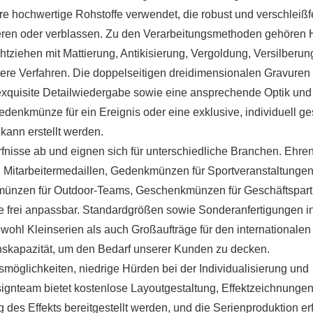
e hochwertige Rohstoffe verwendet, die robust und verschleißfe
ieren oder verblassen. Zu den Verarbeitungsmethoden gehören 
htziehen mit Mattierung, Antikisierung, Vergoldung, Versilberun
itere Verfahren. Die doppelseitigen dreidimensionalen Gravuren
e exquisite Detailwiedergabe sowie eine ansprechende Optik und
enkmünze für ein Ereignis oder eine exklusive, individuell ges
ann erstellt werden.
ürfnisse ab und eignen sich für unterschiedliche Branchen. Eh
n, Mitarbeitermedaillen, Gedenkmünzen für Sportveranstaltungen
nzen für Outdoor-Teams, Geschenkmünzen für Geschäftspart
öße frei anpassbar. Standardgrößen sowie Sonderanfertigungen i
owohl Kleinserien als auch Großaufträge für den internationale
onskapazität, um den Bedarf unserer Kunden zu decken.
gsmöglichkeiten, niedrige Hürden bei der Individualisierung und
ignteam bietet kostenlose Layoutgestaltung, Effektzeichnunge
 des Effekts bereitgestellt werden, und die Serienproduktion erf