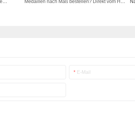
Anstecknadeln nach Maß | Direkt vom Hersteller
Medaillen nach Maß bestellen? Direkt vom Hersteller! Ever Rich Gift: Preise direkt vom Hersteller, garantierte Qualität.
Nä
E-Mail