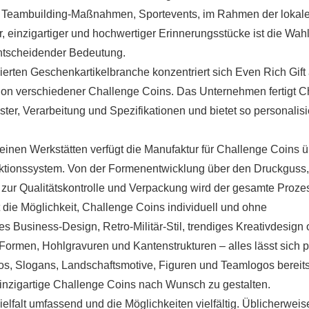
n, Teambuilding-Maßnahmen, Sportevents, im Rahmen der lokale
, einzigartiger und hochwertiger Erinnerungsstücke ist die Wah
tscheidender Bedeutung.
sierten Geschenkartikelbranche konzentriert sich Even Rich Gift 
ion verschiedener Challenge Coins. Das Unternehmen fertigt C
ter, Verarbeitung und Spezifikationen und bietet so personalisi
inen Werkstätten verfügt die Manufaktur für Challenge Coins ü
duktionssystem. Von der Formenentwicklung über den Druckguss,
n zur Qualitätskontrolle und Verpackung wird der gesamte Proze
et die Möglichkeit, Challenge Coins individuell und ohne
 Business-Design, Retro-Militär-Stil, trendiges Kreativdesign 
ormen, Hohlgravuren und Kantenstrukturen – alles lässt sich p
s, Slogans, Landschaftsmotive, Figuren und Teamlogos bereits
einzigartige Challenge Coins nach Wunsch zu gestalten.
Vielfalt umfassend und die Möglichkeiten vielfältig. Üblicherwei