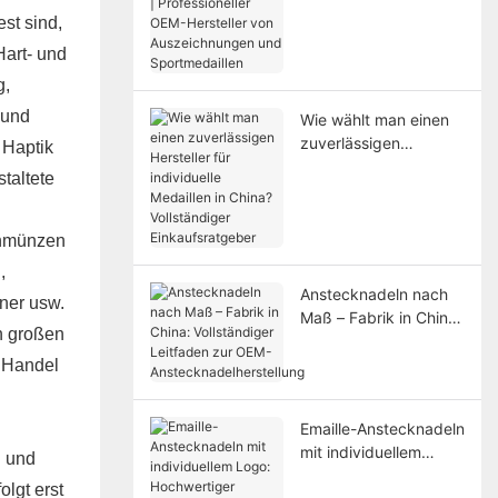
Professioneller OEM-
st sind,
Hersteller von
Hart- und
Auszeichnungen und
Sportmedaillen
g,
 und
Wie wählt man einen
zuverlässigen
 Haptik
Hersteller für
taltete
individuelle Medaillen
in China? Vollständiger
Einkaufsratgeber
renmünzen
,
Anstecknadeln nach
ner usw.
Maß – Fabrik in China:
n großen
Vollständiger
Leitfaden zur OEM-
n Handel
Anstecknadelherstellu
ng
Emaille-Anstecknadeln
mit individuellem
n und
Logo: Hochwertiger
olgt erst