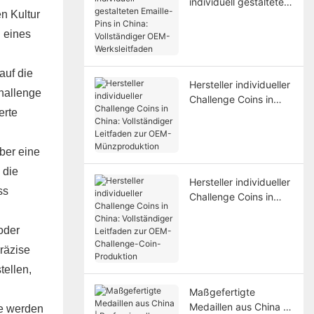
individuell gestalteten
n Kultur
Emaille-Pins in China:
Vollständiger OEM-
l eines
Werksleitfaden
auf die
Hersteller individueller
hallenge
Challenge Coins in
erte
China: Vollständiger
Leitfaden zur OEM-
Münzproduktion
ber eine
 die
Hersteller individueller
ss
Challenge Coins in
China: Vollständiger
Leitfaden zur OEM-
oder
Challenge-Coin-
räzise
Produktion
tellen,
Maßgefertigte
Medaillen aus China |
se werden