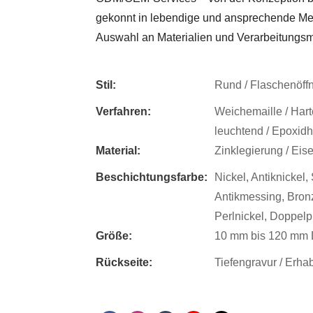
gekonnt in lebendige und ansprechende Med
Auswahl an Materialien und Verarbeitungsm
Stil:
Rund / Flaschenöffn
Verfahren:
Weichemaille / Harte
leuchtend / Epoxidha
Material:
Zinklegierung / Eis
Beschichtungsfarbe:
Nickel, Antiknickel,
Antikmessing, Bronz
Perlnickel, Doppelp
Größe:
10 mm bis 120 mm 
Rückseite:
Tiefengravur / Erha