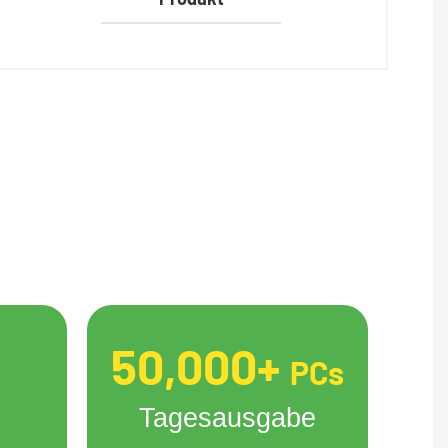
50,000+
PCs
Tagesausgabe