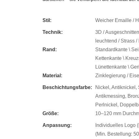
Stil:
Weicher Emaille / Ha
Technik:
3D / Ausgeschnitten 
leuchtend / Strass /
Rand:
Standardkante \ Sei
Kettenkante \ Kreuzs
Lünettenkante \ Geri
Material:
Zinklegierung / Eise
Beschichtungsfarbe:
Nickel, Antiknickel,
Antikmessing, Bronz
Perlnickel, Doppel
Größe:
10–120 mm Durchme
Anpassung:
Individuelles Logo 
(Min. Bestellung: 5