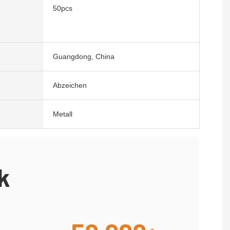
50pcs
Guangdong, China
Abzeichen
Metall
k