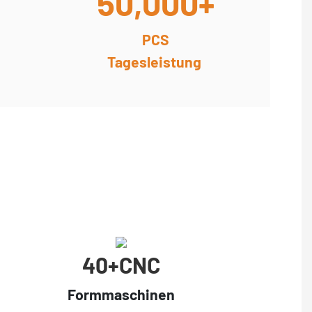
50,000+
PCS
Tagesleistung
40+cNC
Formmaschinen