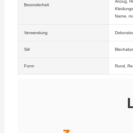
Anzug, H
Besonderheit
Kleidungs
Name, ma
Verwendung
Dekorati
Stil
Blechabze
Form
Rund, Rec