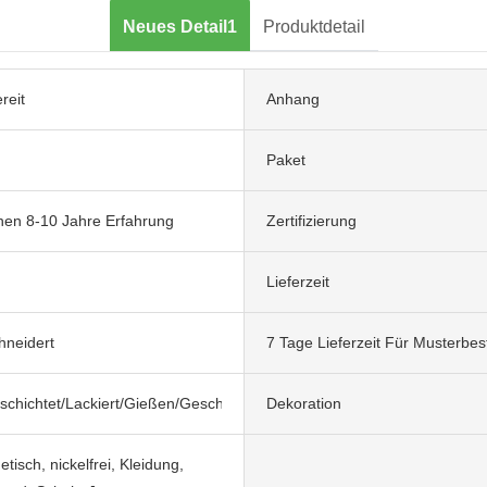
Neues Detail1
Produktdetail
reit
Anhang
Paket
nen 8-10 Jahre Erfahrung
Zertifizierung
Lieferzeit
neidert
7 Tage Lieferzeit Für Musterbes
eschichtet/Lackiert/Gießen/Geschnitzt/Schweißen/Sandstrahlen
Dekoration
tisch, nickelfrei, Kleidung,