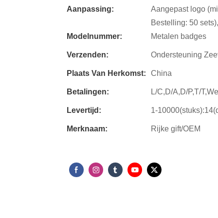
Aanpassing:
Aangepast logo (min
Bestelling: 50 sets)
Modelnummer:
Metalen badges
Verzenden:
Ondersteuning Zee
Plaats Van Herkomst:
China
Betalingen:
L/C,D/A,D/P,T/T,W
Levertijd:
1-10000(stuks):14
Merknaam:
Rijke gift/OEM