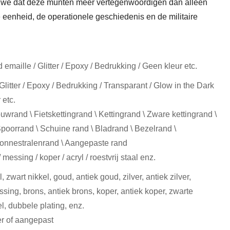
en we dat deze munten meer vertegenwoordigen dan alleen
e eenheid, de operationele geschiedenis en de militaire
 emaille / Glitter / Epoxy / Bedrukking / Geen kleur etc.
Glitter / Epoxy / Bedrukking / Transparant / Glow in the Dark
 etc.
uwrand \ Fietskettingrand \ Kettingrand \ Zware kettingrand \
poorrand \ Schuine rand \ Bladrand \ Bezelrand \
Zonnestralenrand \ Aangepaste rand
/ messing / koper / acryl / roestvrij staal enz.
, zwart nikkel, goud, antiek goud, zilver, antiek zilver,
sing, brons, antiek brons, koper, antiek koper, zwarte
el, dubbele plating, enz.
r of aangepast