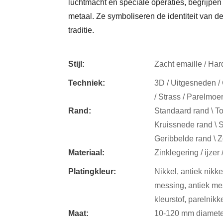
luchtmacht en speciale operaties, begrijp
metaal. Ze symboliseren de identiteit van d
traditie.
Stijl:
Zacht emaille / Hard
Techniek:
3D / Uitgesneden / 
/ Strass / Parelmoer
Rand:
Standaard rand \ To
Kruissnede rand \ S
Geribbelde rand \ 
Materiaal:
Zinklegering / ijzer 
Platingkleur:
Nikkel, antiek nikkel
messing, antiek mes
kleurstof, parelnikk
Maat:
10-120 mm diamete