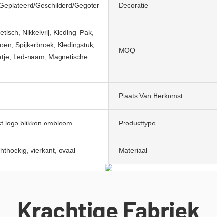
/Geplateerd/Geschilderd/Gegoten/Gesneden/Gelast/Zandstralen
Decoratie
tisch, Nikkelvrij, Kleding, Pak,
hoen, Spijkerbroek, Kledingstuk,
MOQ
tje, Led-naam, Magnetische
Plaats Van Herkomst
t logo blikken embleem
Producttype
hthoekig, vierkant, ovaal
Materiaal
Krachtige Fabriek