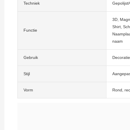
Techniek
Gepolijst
3D, Magne
Shirt, Sc
Functie
Naamplaa
naam
Gebruik
Decoratie
Stijl
Aangepas
Vorm
Rond, rec