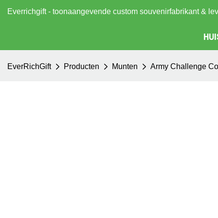
Everrichgift - toonaangevende custom souvenirfabrikant & le
HUI
EverRichGift
Producten
Munten
Army Challenge Co