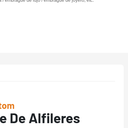
/ embrague de lujo / embrague de joyero, etc.
tom
e De Alfileres