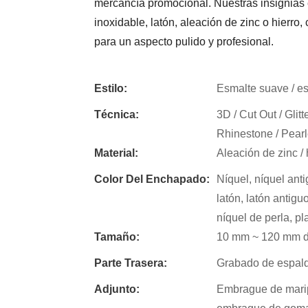
mercancía promocional.
Nuestras insignias
inoxidable, latón, aleación de zinc o hierro
para un aspecto pulido y profesional.
Estilo:
Esmalte suave / esm
Técnica:
3D / Cut Out / Glitt
Rhinestone / Pearl
Material:
Aleación de zinc / h
Color Del Enchapado:
Níquel, níquel anti
latón, latón antigu
níquel de perla, pl
Tamaño:
10 mm ~ 120 mm de
Parte Trasera:
Grabado de espalda 
Adjunto:
Embrague de maripo