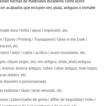
 están hechas de materiales duraderos como acero
, con acabados que incluyen oro, plata, antiguos o esmalte
alte duro / brillo / epoxi / impresión, etc.
er / Epoxy / Printing / Transparent / Glow in the Dark /
escent, etc.
ierro / latón / cobre / acrílico / acero inoxidable, etc.
guo, níquel negro, oro, oro antiguo, plata, plata antigua,
o, bronce, bronce antiguo, cobre, cobre antiguo, tinte negro,
acas dobles, etc.
 diámetro o personalizado
estándar / láser / texto elevado, etc.
sa / patrocinador de goma / alfiler de seguridad / imán /