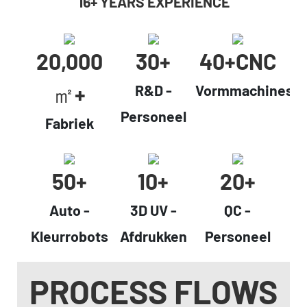
16+ YEARS EXPERIENCE
20,000
30+
40+CNC
㎡+
R&D -
Vormmachines
Personeel
Fabriek
50+
10+
20+
Auto -
3D UV -
QC -
Kleurrobots
Afdrukken
Personeel
PROCESS FLOWS