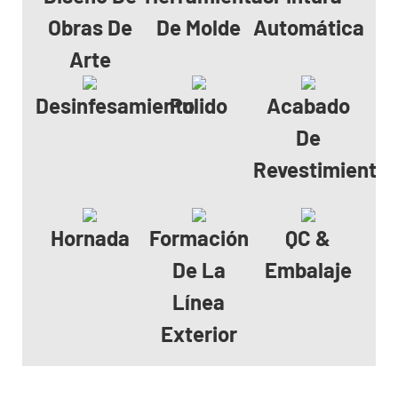
Obras De
De Molde
Automática
Arte
Desinfesamiento
Pulido
Acabado
De
Revestimiento
Hornada
Formación
QC &
De La
Embalaje
Línea
Exterior