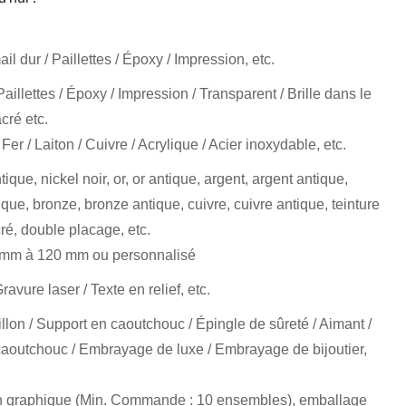
l dur / Paillettes / Époxy / Impression, etc.
aillettes / Époxy / Impression / Transparent / Brille dans le
acré etc.
 Fer / Laiton / Cuivre / Acrylique / Acier inoxydable, etc.
tique, nickel noir, or, or antique, argent, argent antique,
tique, bronze, bronze antique, cuivre, cuivre antique, teinture
cré, double placage, etc.
 mm à 120 mm ou personnalisé
avure laser / Texte en relief, etc.
lon / Support en caoutchouc / Épingle de sûreté / Aimant /
outchouc / Embrayage de luxe / Embrayage de bijoutier,
n graphique (Min. Commande : 10 ensembles), emballage