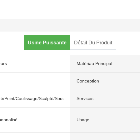
Usine Puissante
Détail Du Produit
ours
Matériau Principal
Conception
ué/Peint/Coulissage/Sculpté/Soudage/Sablage
Services
sonnalisé
Usage