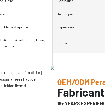
g, Chine
Application
aire
Technique
Emblème & épingle
Impression
stie, or, nickel, argent, laiton,
Forme
onze, noir
OEM/ODM Pers
Fabricant
16+ YEARS EXPERIEN