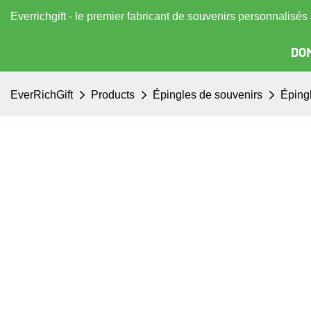
Everrichgift - le premier fabricant de souvenirs personnalisé
DOM
EverRichGift
Products
Épingles de souvenirs
Éping