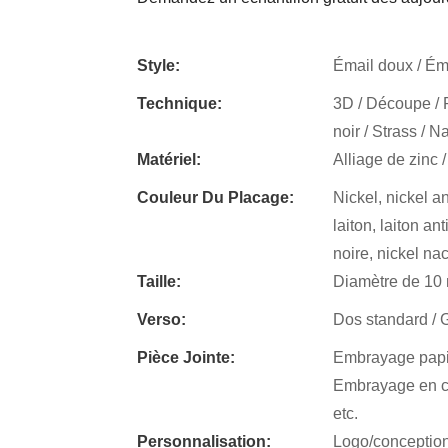
Style:
Émail doux / Émai
Technique:
3D / Découpe / P
noir / Strass / N
Matériel:
Alliage de zinc /
Couleur Du Placage:
Nickel, nickel an
laiton, laiton an
noire, nickel na
Taille:
Diamètre de 10
Verso:
Dos standard / Gr
Pièce Jointe:
Embrayage papil
Embrayage en ca
etc.
Personnalisation:
Logo/conceptio