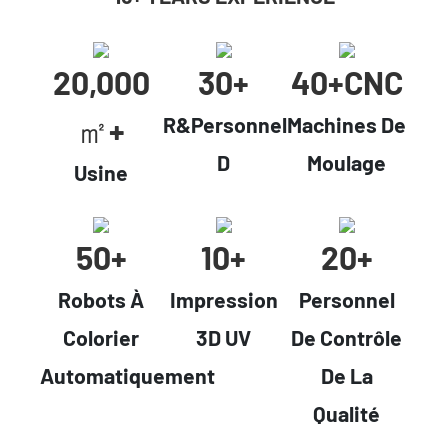
20,000
30+
40+cNC
㎡+
R&Personnel
Machines De
D
Moulage
Usine
50+
10+
20+
Robots À
Impression
Personnel
Colorier
3D UV
De Contrôle
Automatiquement
De La
Qualité