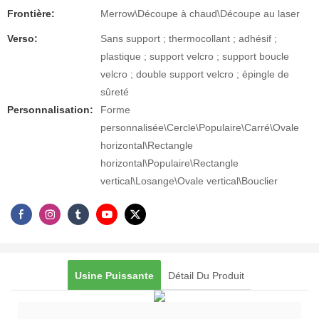
Frontière:
Merrow\Découpe à chaud\Découpe au laser
Verso:
Sans support ; thermocollant ; adhésif ;
plastique ; support velcro ; support boucle
velcro ; double support velcro ; épingle de
sûreté
Personnalisation:
Forme
personnalisée\Cercle\Populaire\Carré\Ovale
horizontal\Rectangle
horizontal\Populaire\Rectangle
vertical\Losange\Ovale vertical\Bouclier
Usine Puissante
Détail Du Produit