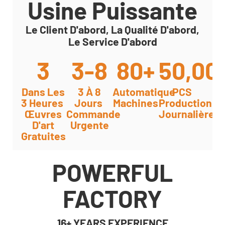
Usine Puissante
Le Client D'abord, La Qualité D'abord,
Le Service D'abord
3
3-8
80+
50,00
Dans Les
3 À 8
Automatique
PCS
3 Heures
Jours
Machines
Production
Œuvres
Commande
Journalière
D'art
Urgente
Gratuites
POWERFUL
FACTORY
16+ YEARS EXPERIENCE