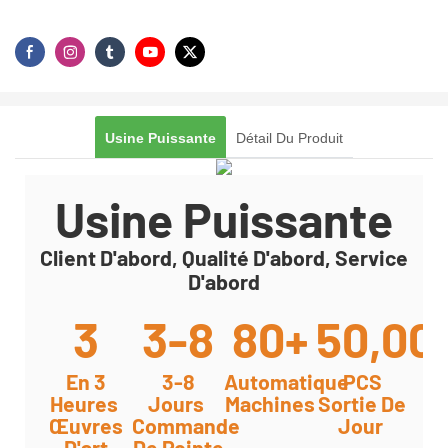
Usine Puissante
Détail Du Produit
Usine Puissante
Client D'abord, Qualité D'abord, Service
D'abord
3
3-8
80+
50,00
En 3
3-8
Automatique
PCS
Heures
Jours
Machines
Sortie De
Œuvres
Commande
Jour
D'art
De Pointe