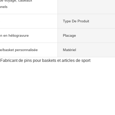
de voyage, cadeaux
nnels
e
Type De Produit
n en héliogravure
Placage
e/basket personnalisée
Matériel