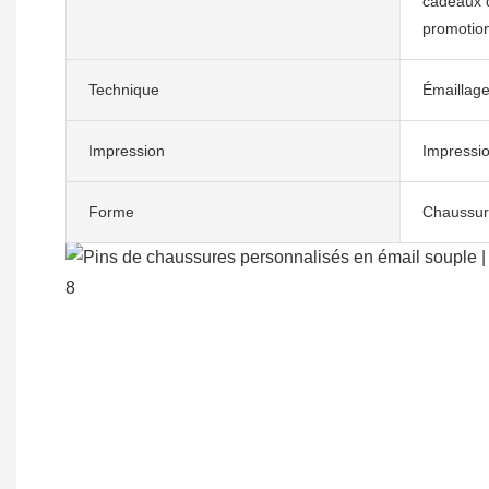
cadeaux 
promotio
Technique
Émaillag
Impression
Impressio
Forme
Chaussur