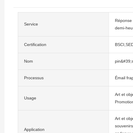
Réponse 
Service
demi-heu
Certification
BSCI,SE
Nom
pin&#39;s
Processus
Émail fra
Art et obj
Usage
Promotio
Art et obj
souvenirs
Application