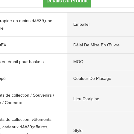
Détails Du Produit
rapide en moins d&#39;une
Emballer
re
DEX
Délai De Mise En Œuvre
 en émail pour baskets
MOQ
ppé
Couleur De Placage
ets de collection / Souvenirs /
Lieu D'origine
n / Cadeaux
ets de collection, vêtements,
, cadeaux d&#39;affaires,
Style