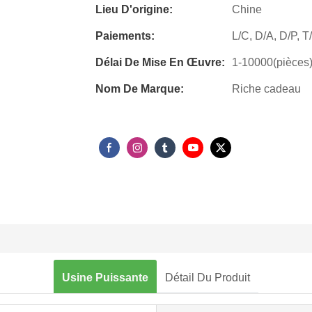
Lieu D'origine:
Chine
Paiements:
L/C, D/A, D/P, 
Délai De Mise En Œuvre:
1-10000(pièces) 
Nom De Marque:
Riche cadeau
Usine Puissante
Détail Du Produit