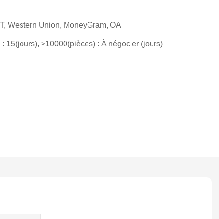
T/T, Western Union, MoneyGram, OA
: 15(jours), >10000(pièces) : À négocier (jours)