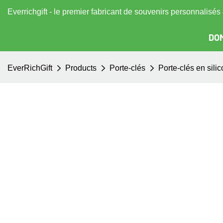
Everrichgift - le premier fabricant de souvenirs personnalisé
DOM
EverRichGift
Products
Porte-clés
Porte-clés en sili