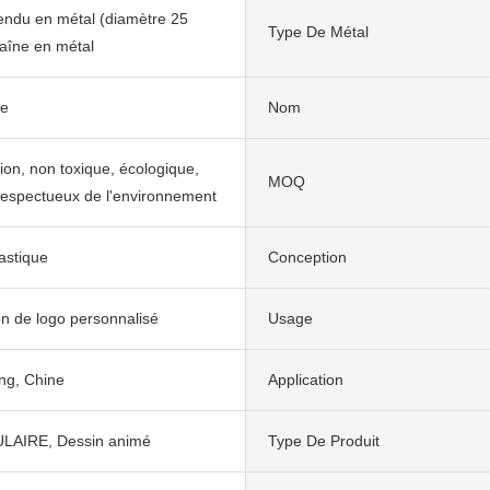
endu en métal (diamètre 25
Type De Métal
aîne en métal
re
Nom
tion, non toxique, écologique,
MOQ
respectueux de l'environnement
astique
Conception
n de logo personnalisé
Usage
g, Chine
Application
LAIRE, Dessin animé
Type De Produit