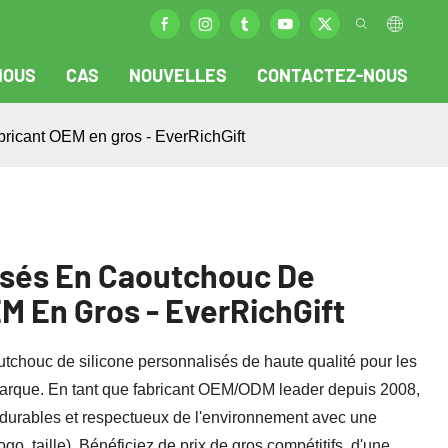
NOUS
CAS
NOUVELLES
CONTACTEZ-NOUS
bricant OEM en gros - EverRichGift
isés En Caoutchouc De
EM En Gros - EverRichGift
utchouc de silicone personnalisés de haute qualité​​ pour les
marque. En tant que fabricant OEM/ODM leader depuis 2008,
e durables et respectueux de l'environnement avec une
go, taille). Bénéficiez de prix de gros compétitifs, d'une