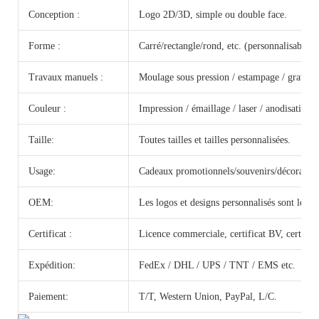
Conception :
Logo 2D/3D, simple ou double face.
Forme :
Carré/rectangle/rond, etc. (personnalisable)
Travaux manuels :
Moulage sous pression / estampage / gravure 
Couleur :
Impression / émaillage / laser / anodisation / 
Taille:
Toutes tailles et tailles personnalisées.
Usage:
Cadeaux promotionnels/souvenirs/décorations
OEM:
Les logos et designs personnalisés sont les b
Certificat :
Licence commerciale, certificat BV, certifi
Expédition:
FedEx / DHL / UPS / TNT / EMS etc.
Paiement:
T/T, Western Union, PayPal, L/C.