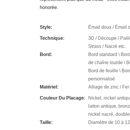
honorée.
Style:
Émail doux / Émail du
Technique:
3D / Découpe / Paille
Strass / Nacré etc.
Bord:
Bord standard \ Bord
de chaîne lourde \ B
Bord de feuille \ Bo
personnalisé
Matériel:
Alliage de zinc / Fer 
Couleur Du Placage:
Nickel, nickel antique
laiton antique, bronz
nickel nacré, double
Taille:
Diamètre de 10 à 1