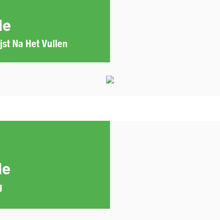
le
jst Na Het Vullen
le
g