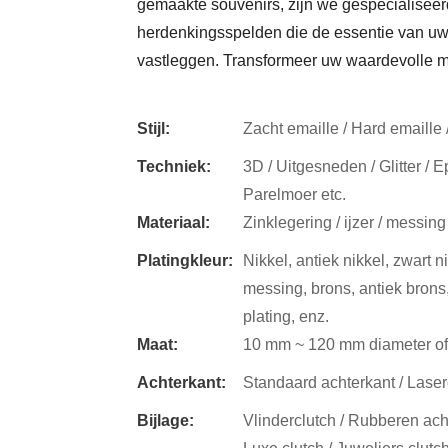
gemaakte souvenirs, zijn we gespecialisee
herdenkingsspelden die de essentie van uw 
vastleggen. Transformeer uw waardevolle m
Stijl:
Zacht emaille / Hard emaille /
Techniek:
3D / Uitgesneden / Glitter / E
Parelmoer etc.
Materiaal:
Zinklegering / ijzer / messing /
Platingkleur:
Nikkel, antiek nikkel, zwart n
messing, brons, antiek brons,
plating, enz.
Maat:
10 mm ~ 120 mm diameter o
Achterkant:
Standaard achterkant / Laser
Bijlage:
Vlinderclutch / Rubberen ach