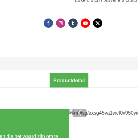
Luxe clutch / Juweliers clutch
Productdetail
n die het waard zijn om te