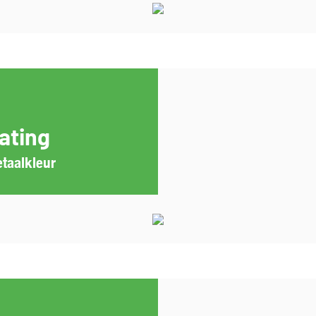
ating
taalkleur