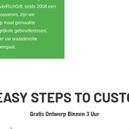
verRichGift, sinds 2008 een
uvenirs, zijn we
op maat gemaakte
rijkste gebeurtenissen,
eer uw waardevolle
meegaat.
EASY STEPS TO CUS
Gratis Ontwerp Binnen 3 Uur