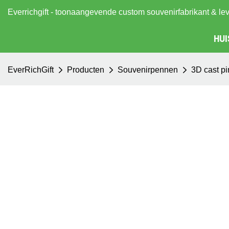
Everrichgift - toonaangevende custom souvenirfabrikant & le
HUI
EverRichGift
Producten
Souvenirpennen
3D cast pi