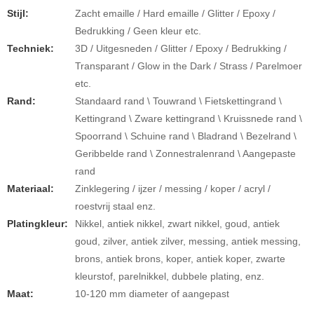
Stijl:
Zacht emaille / Hard emaille / Glitter / Epoxy /
Bedrukking / Geen kleur etc.
Techniek:
3D / Uitgesneden / Glitter / Epoxy / Bedrukking /
Transparant / Glow in the Dark / Strass / Parelmoer
etc.
Rand:
Standaard rand \ Touwrand \ Fietskettingrand \
Kettingrand \ Zware kettingrand \ Kruissnede rand \
Spoorrand \ Schuine rand \ Bladrand \ Bezelrand \
Geribbelde rand \ Zonnestralenrand \ Aangepaste
rand
Materiaal:
Zinklegering / ijzer / messing / koper / acryl /
roestvrij staal enz.
Platingkleur:
Nikkel, antiek nikkel, zwart nikkel, goud, antiek
goud, zilver, antiek zilver, messing, antiek messing,
brons, antiek brons, koper, antiek koper, zwarte
kleurstof, parelnikkel, dubbele plating, enz.
Maat:
10-120 mm diameter of aangepast