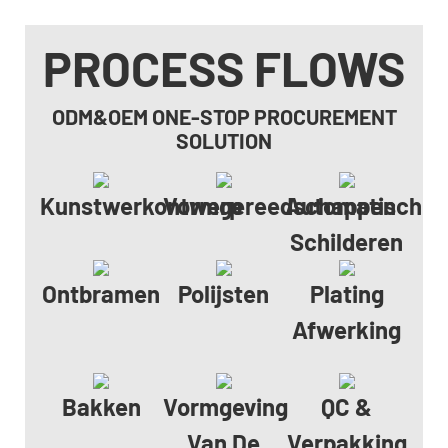
PROCESS FLOWS
ODM&OEM ONE-STOP PROCUREMENT
SOLUTION
Kunstwerkontwerp
Vormgereedschappen
Automatisch
Schilderen
Ontbramen
Polijsten
Plating
Afwerking
Bakken
Vormgeving
QC &
Van De
Verpakking