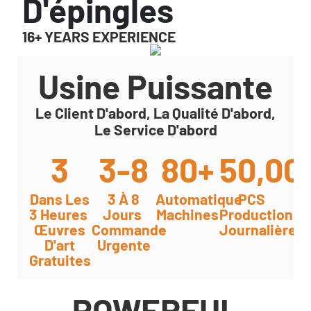
D'épingles
16+ YEARS EXPERIENCE
Usine Puissante
Le Client D'abord, La Qualité D'abord,
Le Service D'abord
3
3-8
80+
50,00
Dans Les
3 À 8
Automatique
PCS
3 Heures
Jours
Machines
Production
Œuvres
Commande
Journalière
D'art
Urgente
Gratuites
POWERFUL