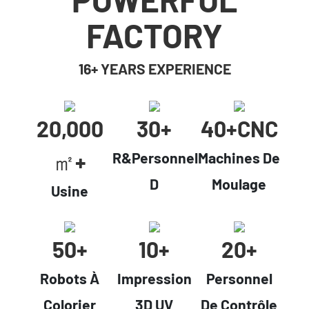
FACTORY
16+ YEARS EXPERIENCE
20,000
30+
40+cNC
㎡+
R&Personnel
Machines De
D
Moulage
Usine
50+
10+
20+
Robots À
Impression
Personnel
Colorier
3D UV
De Contrôle