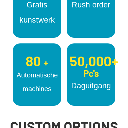
Gratis
Rush order
kunstwerk
80
50,000+
+
Pc's
Automatische
Daguitgang
machines
CUSTOM OPTIONS