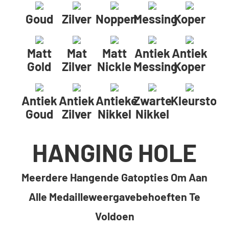
Goud
Zilver
Noppen
Messing
Koper
Matt
Mat
Matt
Antiek
Antiek
Gold
Zilver
Nickle
Messing
Koper
Antiek
Antiek
Antieke
Zwarte
Kleurstof
Goud
Zilver
Nikkel
Nikkel
HANGING HOLE
Meerdere Hangende Gatopties Om Aan
Alle Medailleweergavebehoeften Te
Voldoen