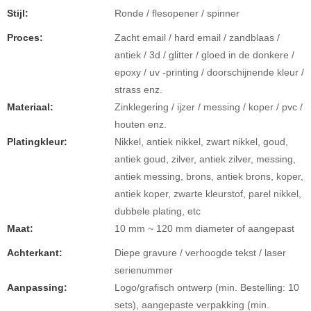
Stijl:
Ronde / flesopener / spinner
Proces:
Zacht email / hard email / zandblaas /
antiek / 3d / glitter / gloed in de donkere /
epoxy / uv -printing / doorschijnende kleur /
strass enz.
Materiaal:
Zinklegering / ijzer / messing / koper / pvc /
houten enz.
Platingkleur:
Nikkel, antiek nikkel, zwart nikkel, goud,
antiek goud, zilver, antiek zilver, messing,
antiek messing, brons, antiek brons, koper,
antiek koper, zwarte kleurstof, parel nikkel,
dubbele plating, etc
Maat:
10 mm ~ 120 mm diameter of aangepast
Achterkant:
Diepe gravure / verhoogde tekst / laser
serienummer
Aanpassing:
Logo/grafisch ontwerp (min. Bestelling: 10
sets), aangepaste verpakking (min.