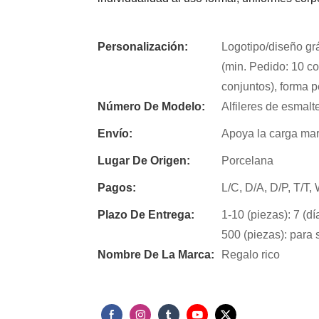
Personalización:
Logotipo/diseño grá
(min. Pedido: 10 co
conjuntos), forma p
Número De Modelo:
Alfileres de esmal
Envío:
Apoya la carga ma
Lugar De Origen:
Porcelana
Pagos:
L/C, D/A, D/P, T/T
Plazo De Entrega:
1-10 (piezas): 7 (dí
500 (piezas): para 
Nombre De La Marca:
Regalo rico