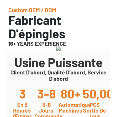
Custom OEM / ODM
Fabricant
D'épingles
16+ YEARS EXPERIENCE
Usine Puissante
Client D'abord, Qualité D'abord, Service
D'abord
3
3-8
80+
50,00
En 3
3-8
Automatique
PCS
Heures
Jours
Machines
Sortie De
Œuvres
Commande
Jour