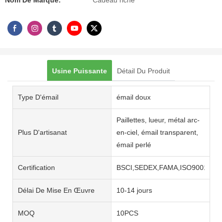
Nom De Marque:
Cadeau riche
Usine Puissante
Détail Du Produit
Type D'émail
émail doux
Paillettes, lueur, métal arc-
Plus D'artisanat
en-ciel, émail transparent,
émail perlé
Certification
BSCI,SEDEX,FAMA,ISO9001,ISO
Délai De Mise En Œuvre
10-14 jours
MOQ
10PCS